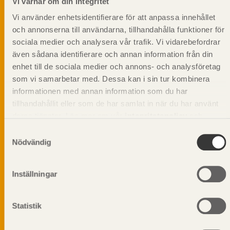
Vi värnar om din integritet
Vi använder enhetsidentifierare för att anpassa innehållet
och annonserna till användarna, tillhandahålla funktioner för
sociala medier och analysera vår trafik. Vi vidarebefordrar
även sådana identifierare och annan information från din
enhet till de sociala medier och annons- och analysföretag
som vi samarbetar med. Dessa kan i sin tur kombinera
informationen med annan information som du har
tillhandahållit eller som de har samlat in när du har använt
deras tjänster. Läs mer om vår
integritetspolicy
och
kakpolicy
.
Samtyckesval
Nödvändig
Vi värnar om personlig integritet vilket innebär att dina
Inställningar
personuppgifter alltid hanteras på ett ansvarsfullt sätt.
Genom att klicka på skicka lämnar du ditt samtycke.
Läs vår
integritetspolicy.
Statistik