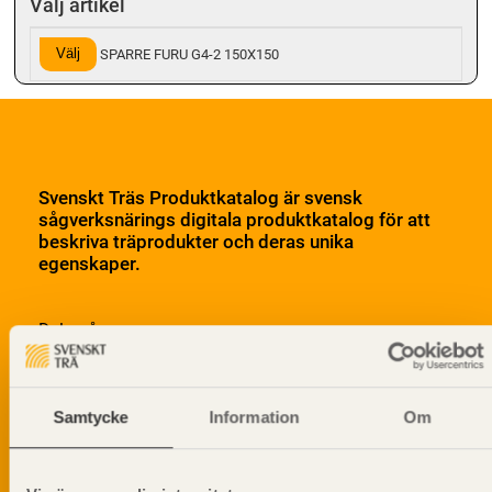
Välj artikel
Välj
SPARRE FURU G4-2 150X150
Svenskt Träs Produktkatalog är svensk
sågverksnärings digitala produktkatalog för att
beskriva träprodukter och deras unika
egenskaper.
Dela på
Samtycke
Information
Om
Prenumerera på Svenskt Träs
informationsutskick!