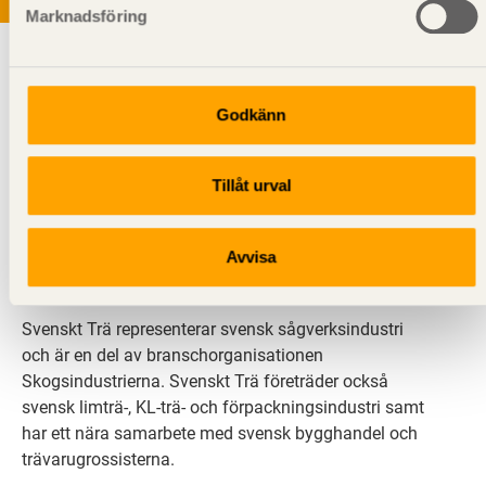
Marknadsföring
Godkänn
Tillåt urval
Svenskt Trä sprider kunskap om trä, träprodukter och
träbyggande för att främja ett hållbart samhälle och
en livskraftig sågverksnäring. Det gör vi genom att
Avvisa
inspirera, utbilda och driva teknisk utveckling.
Svenskt Trä representerar svensk sågverksindustri
och är en del av branschorganisationen
Skogsindustrierna. Svenskt Trä företräder också
svensk limträ-, KL-trä- och förpackningsindustri samt
har ett nära samarbete med svensk bygghandel och
trävarugrossisterna.