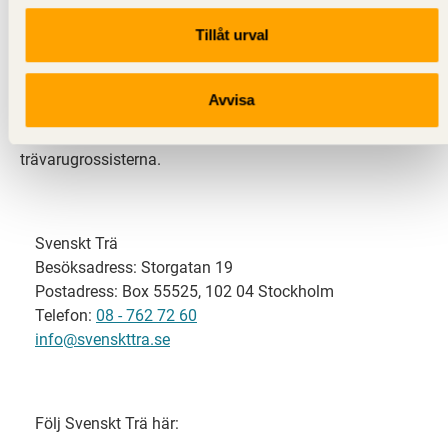
Tillåt urval
Svenskt Trä representerar svensk sågverksindustri
och är en del av branschorganisationen
Skogsindustrierna. Svenskt Trä företräder också
Avvisa
svensk limträ-, KL-trä- och förpackningsindustri samt
har ett nära samarbete med svensk bygghandel och
trävarugrossisterna.
Svenskt Trä
Besöksadress: Storgatan 19
Postadress: Box 55525, 102 04 Stockholm
Telefon:
08 - 762 72 60
info@svenskttra.se
Följ Svenskt Trä här: