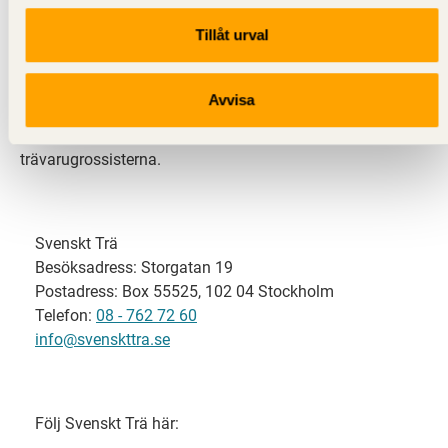
Tillåt urval
Svenskt Trä representerar svensk sågverksindustri
och är en del av branschorganisationen
Skogsindustrierna. Svenskt Trä företräder också
Avvisa
svensk limträ-, KL-trä- och förpackningsindustri samt
har ett nära samarbete med svensk bygghandel och
trävarugrossisterna.
Svenskt Trä
Besöksadress: Storgatan 19
Postadress: Box 55525, 102 04 Stockholm
Telefon:
08 - 762 72 60
info@svenskttra.se
Följ Svenskt Trä här: