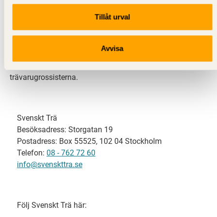
Tillåt urval
Svenskt Trä representerar svensk sågverksindustri
och är en del av branschorganisationen
Skogsindustrierna. Svenskt Trä företräder också
Avvisa
svensk limträ-, KL-trä- och förpackningsindustri samt
har ett nära samarbete med svensk bygghandel och
trävarugrossisterna.
Svenskt Trä
Besöksadress: Storgatan 19
Postadress: Box 55525, 102 04 Stockholm
Telefon:
08 - 762 72 60
info@svenskttra.se
Följ Svenskt Trä här: