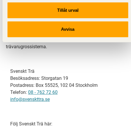
Tillåt urval
Svenskt Trä representerar svensk sågverksindustri
och är en del av branschorganisationen
Skogsindustrierna. Svenskt Trä företräder också
Avvisa
svensk limträ-, KL-trä- och förpackningsindustri samt
har ett nära samarbete med svensk bygghandel och
trävarugrossisterna.
Svenskt Trä
Besöksadress: Storgatan 19
Postadress: Box 55525, 102 04 Stockholm
Telefon:
08 - 762 72 60
info@svenskttra.se
Följ Svenskt Trä här: