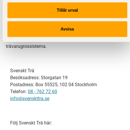
Tillåt urval
Svenskt Trä representerar svensk sågverksindustri
och är en del av branschorganisationen
Skogsindustrierna. Svenskt Trä företräder också
Avvisa
svensk limträ-, KL-trä- och förpackningsindustri samt
har ett nära samarbete med svensk bygghandel och
trävarugrossisterna.
Svenskt Trä
Besöksadress: Storgatan 19
Postadress: Box 55525, 102 04 Stockholm
Telefon:
08 - 762 72 60
info@svenskttra.se
Följ Svenskt Trä här: