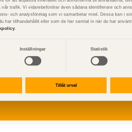
e för att anpassa innehållet och annonserna till användarna, tillh
vår trafik. Vi vidarebefordrar även sådana identifierare och anna
nnons- och analysföretag som vi samarbetar med. Dessa kan i sin
har tillhandahållit eller som de har samlat in när du har använ
kpolicy
.
Inställningar
Statistik
V
p
Tillåt urval
G
L