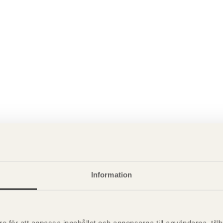
Information
P
är svensk sågverksnärings
i
t beskriva träprodukter och deras