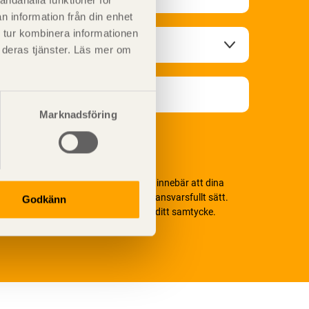
andahålla funktioner för
n information från din enhet
 tur kombinera informationen
t deras tjänster. Läs mer om
Marknadsföring
i värnar om personlig integritet vilket innebär att dina
ersonuppgifter alltid hanteras på ett ansvarsfullt sätt.
Godkänn
enom att klicka på skicka lämnar du ditt samtycke.
äs vår
integritetspolicy.