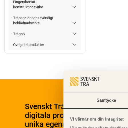
Fingerskarvat
konstruktionsvirke
Träpaneler och utvändigt
beklädnadsvirke
Trägolv
Övriga träprodukter
Samtycke
Svenskt Träs Produktkatalog 
digitala produktkatalog för at
Vi värnar om din integritet
unika egenskaper.