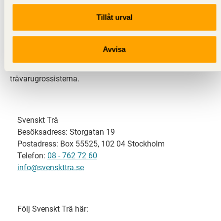
Tillåt urval
Svenskt Trä representerar svensk sågverksindustri
och är en del av branschorganisationen
Skogsindustrierna. Svenskt Trä företräder också
Avvisa
svensk limträ-, KL-trä- och förpackningsindustri samt
har ett nära samarbete med svensk bygghandel och
trävarugrossisterna.
Svenskt Trä
Besöksadress: Storgatan 19
Postadress: Box 55525, 102 04 Stockholm
Telefon:
08 - 762 72 60
info@svenskttra.se
Följ Svenskt Trä här: