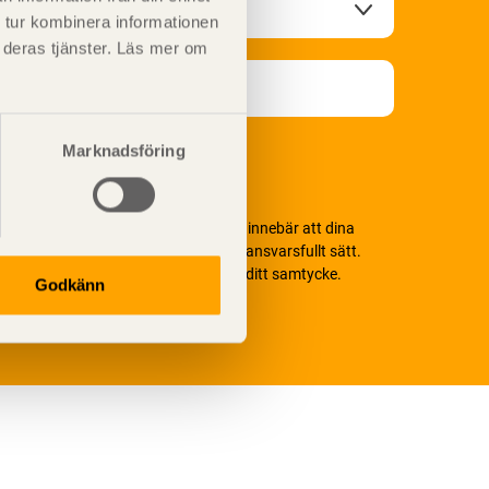
 tur kombinera informationen
t deras tjänster. Läs mer om
Marknadsföring
i värnar om personlig integritet vilket innebär att dina
ersonuppgifter alltid hanteras på ett ansvarsfullt sätt.
enom att klicka på skicka lämnar du ditt samtycke.
Godkänn
äs vår
integritetspolicy.