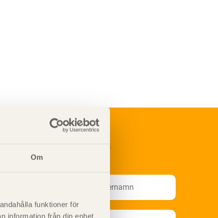
renumerera på Svenskt Träs
nformationsutskick!
Om
andahålla funktioner för
n information från din enhet