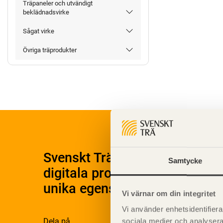
Träpaneler och utvändigt
beklädnadsvirke
Sågat virke
Övriga träprodukter
Svenskt Träs Produktkatalog 
Samtycke
digitala produktkatalog för at
unika egenskaper.
Vi värnar om din integritet
Vi använder enhetsidentifierar
Dela på
sociala medier och analysera 