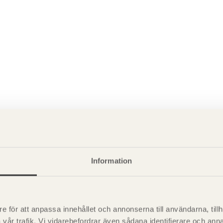
P
är svensk sågverksnärings
i
Information
t beskriva träprodukter och deras
e för att anpassa innehållet och annonserna till användarna, tillh
vår trafik. Vi vidarebefordrar även sådana identifierare och anna