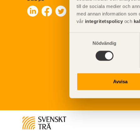
till de sociala medier och a
med annan information som du 
vår
integritetspolicy
och
ka
Samtyckesval
Nödvändig
Avvisa