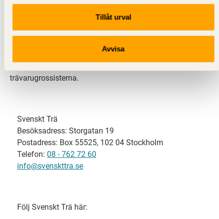
Tillåt urval
Svenskt Trä representerar svensk sågverksindustri
och är en del av branschorganisationen
Skogsindustrierna. Svenskt Trä företräder också
Avvisa
svensk limträ-, KL-trä- och förpackningsindustri samt
har ett nära samarbete med svensk bygghandel och
trävarugrossisterna.
Svenskt Trä
Besöksadress: Storgatan 19
Postadress: Box 55525, 102 04 Stockholm
Telefon:
08 - 762 72 60
info@svenskttra.se
Följ Svenskt Trä här: