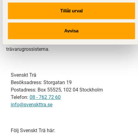
Tillåt urval
Svenskt Trä representerar svensk sågverksindustri
och är en del av branschorganisationen
Skogsindustrierna. Svenskt Trä företräder också
Avvisa
svensk limträ-, KL-trä- och förpackningsindustri samt
har ett nära samarbete med svensk bygghandel och
trävarugrossisterna.
Svenskt Trä
Besöksadress: Storgatan 19
Postadress: Box 55525, 102 04 Stockholm
Telefon:
08 - 762 72 60
info@svenskttra.se
Följ Svenskt Trä här: