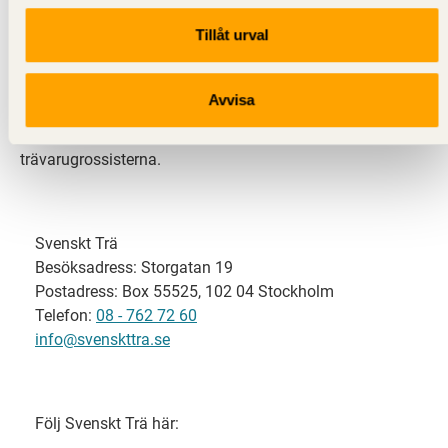
Tillåt urval
Svenskt Trä representerar svensk sågverksindustri
och är en del av branschorganisationen
Skogsindustrierna. Svenskt Trä företräder också
Avvisa
svensk limträ-, KL-trä- och förpackningsindustri samt
har ett nära samarbete med svensk bygghandel och
trävarugrossisterna.
Svenskt Trä
Besöksadress: Storgatan 19
Postadress: Box 55525, 102 04 Stockholm
Telefon:
08 - 762 72 60
info@svenskttra.se
Följ Svenskt Trä här: