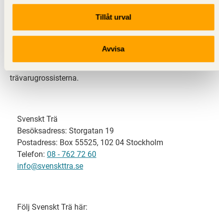
Tillåt urval
Svenskt Trä representerar svensk sågverksindustri
och är en del av branschorganisationen
Skogsindustrierna. Svenskt Trä företräder också
Avvisa
svensk limträ-, KL-trä- och förpackningsindustri samt
har ett nära samarbete med svensk bygghandel och
trävarugrossisterna.
Svenskt Trä
Besöksadress: Storgatan 19
Postadress: Box 55525, 102 04 Stockholm
Telefon:
08 - 762 72 60
info@svenskttra.se
Följ Svenskt Trä här: