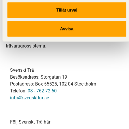
Tillåt urval
Svenskt Trä representerar svensk sågverksindustri
och är en del av branschorganisationen
Skogsindustrierna. Svenskt Trä företräder också
Avvisa
svensk limträ-, KL-trä- och förpackningsindustri samt
har ett nära samarbete med svensk bygghandel och
trävarugrossisterna.
Svenskt Trä
Besöksadress: Storgatan 19
Postadress: Box 55525, 102 04 Stockholm
Telefon:
08 - 762 72 60
info@svenskttra.se
Följ Svenskt Trä här: