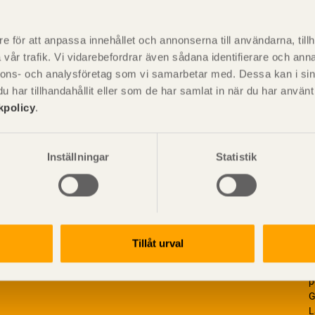
P
är svensk sågverksnärings
i
e för att anpassa innehållet och annonserna till användarna, tillh
t beskriva träprodukter och deras
vår trafik. Vi vidarebefordrar även sådana identifierare och anna
nnons- och analysföretag som vi samarbetar med. Dessa kan i sin
har tillhandahållit eller som de har samlat in när du har använ
kpolicy
.
Inställningar
Statistik
Tillåt urval
V
p
G
L