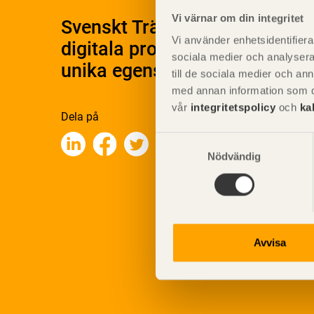
Vi värnar om din integritet
Svenskt Träs Produktkatalog 
Vi använder enhetsidentifierar
digitala produktkatalog för at
sociala medier och analysera 
unika egenskaper.
till de sociala medier och a
med annan information som du 
vår
integritetspolicy
och
ka
Dela på
Samtyckesval
Nödvändig
Avvisa