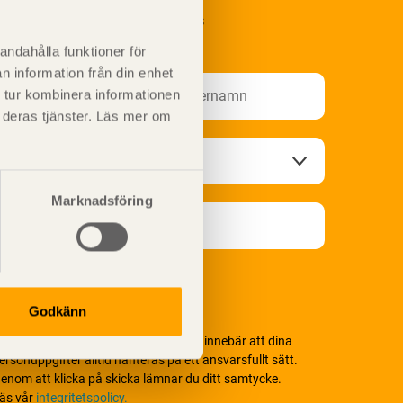
renumerera på Svenskt Träs
nformationsutskick!
andahålla funktioner för
n information från din enhet
 tur kombinera informationen
t deras tjänster. Läs mer om
Marknadsföring
Godkänn
i värnar om personlig integritet vilket innebär att dina
ersonuppgifter alltid hanteras på ett ansvarsfullt sätt.
enom att klicka på skicka lämnar du ditt samtycke.
äs vår
integritetspolicy.