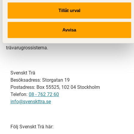
Tillåt urval
Svenskt Trä representerar svensk sågverksindustri
och är en del av branschorganisationen
Skogsindustrierna. Svenskt Trä företräder också
Avvisa
svensk limträ-, KL-trä- och förpackningsindustri samt
har ett nära samarbete med svensk bygghandel och
trävarugrossisterna.
Svenskt Trä
Besöksadress: Storgatan 19
Postadress: Box 55525, 102 04 Stockholm
Telefon:
08 - 762 72 60
info@svenskttra.se
Följ Svenskt Trä här: