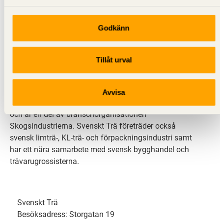
Godkänn
Svenskt Trä sprider kunskap om trä, träprodukter och
träbyggande för att främja ett hållbart samhälle och
Tillåt urval
en livskraftig sågverksnäring. Det gör vi genom att
inspirera, utbilda och driva teknisk utveckling.
Avvisa
Svenskt Trä representerar svensk sågverksindustri
och är en del av branschorganisationen
Skogsindustrierna. Svenskt Trä företräder också
svensk limträ-, KL-trä- och förpackningsindustri samt
har ett nära samarbete med svensk bygghandel och
trävarugrossisterna.
Svenskt Trä
Besöksadress: Storgatan 19