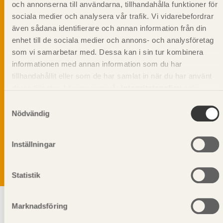
och annonserna till användarna, tillhandahålla funktioner för
sociala medier och analysera vår trafik. Vi vidarebefordrar
även sådana identifierare och annan information från din
enhet till de sociala medier och annons- och analysföretag
som vi samarbetar med. Dessa kan i sin tur kombinera
informationen med annan information som du har
tillhandahållit eller som de har samlat in när du har använt
deras tjänster. Läs mer om vår
integritetspolicy
och
kakpolicy
.
Samtyckesval
Nödvändig
Vi värnar om personlig integritet vilket innebär att dina
personuppgifter alltid hanteras på ett ansvarsfullt sätt.
Genom att klicka på skicka lämnar du ditt samtycke.
Inställningar
Läs vår
integritetspolicy.
Statistik
Marknadsföring