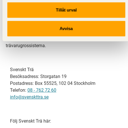
Tillåt urval
Svenskt Trä representerar svensk sågverksindustri
och är en del av branschorganisationen
Skogsindustrierna. Svenskt Trä företräder också
Avvisa
svensk limträ-, KL-trä- och förpackningsindustri samt
har ett nära samarbete med svensk bygghandel och
trävarugrossisterna.
Svenskt Trä
Besöksadress: Storgatan 19
Postadress: Box 55525, 102 04 Stockholm
Telefon:
08 - 762 72 60
info@svenskttra.se
Följ Svenskt Trä här: