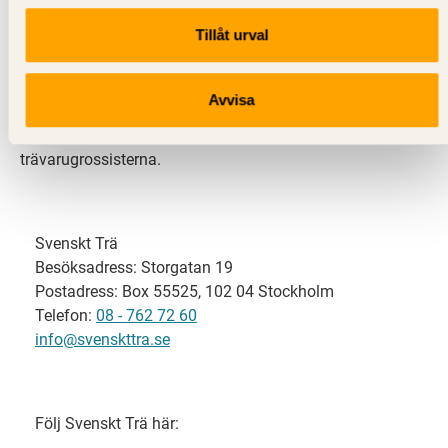
Tillåt urval
Svenskt Trä representerar svensk sågverksindustri
och är en del av branschorganisationen
Skogsindustrierna. Svenskt Trä företräder också
Avvisa
svensk limträ-, KL-trä- och förpackningsindustri samt
har ett nära samarbete med svensk bygghandel och
trävarugrossisterna.
Svenskt Trä
Besöksadress: Storgatan 19
Postadress: Box 55525, 102 04 Stockholm
Telefon:
08 - 762 72 60
info@svenskttra.se
Följ Svenskt Trä här: