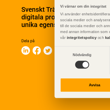
Vi värnar om din integritet
Svenskt Träs Produktkatalog 
Vi använder enhetsidentifierar
digitala produktkatalog för at
sociala medier och analysera 
unika egenskaper.
till de sociala medier och a
med annan information som du 
vår
integritetspolicy
och
ka
Dela på
Samtyckesval
Nödvändig
Avvisa