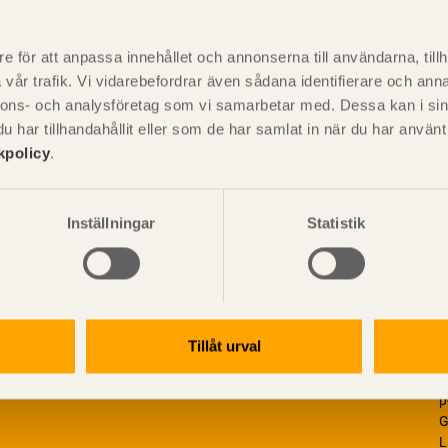
P
är svensk sågverksnärings
i
e för att anpassa innehållet och annonserna till användarna, tillh
t beskriva träprodukter och deras
vår trafik. Vi vidarebefordrar även sådana identifierare och anna
nnons- och analysföretag som vi samarbetar med. Dessa kan i sin
har tillhandahållit eller som de har samlat in när du har använ
kpolicy
.
Inställningar
Statistik
Tillåt urval
V
p
G
L