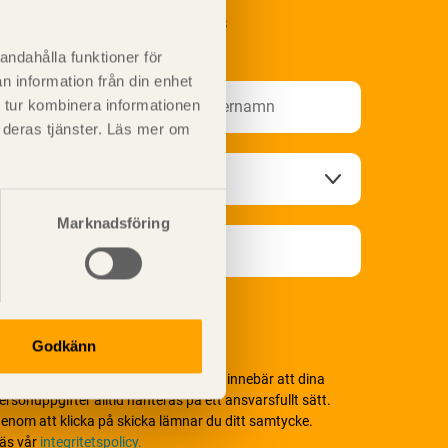
renumerera på Svenskt Träs
nformationsutskick!
andahålla funktioner för
n information från din enhet
 tur kombinera informationen
t deras tjänster. Läs mer om
Marknadsföring
Godkänn
i värnar om personlig integritet vilket innebär att dina
ersonuppgifter alltid hanteras på ett ansvarsfullt sätt.
enom att klicka på skicka lämnar du ditt samtycke.
äs vår
integritetspolicy.