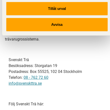
Tillåt urval
Svenskt Trä representerar svensk sågverksindustri
och är en del av branschorganisationen
Skogsindustrierna. Svenskt Trä företräder också
Avvisa
svensk limträ-, KL-trä- och förpackningsindustri samt
har ett nära samarbete med svensk bygghandel och
trävarugrossisterna.
Svenskt Trä
Besöksadress: Storgatan 19
Postadress: Box 55525, 102 04 Stockholm
Telefon:
08 - 762 72 60
info@svenskttra.se
Följ Svenskt Trä här: