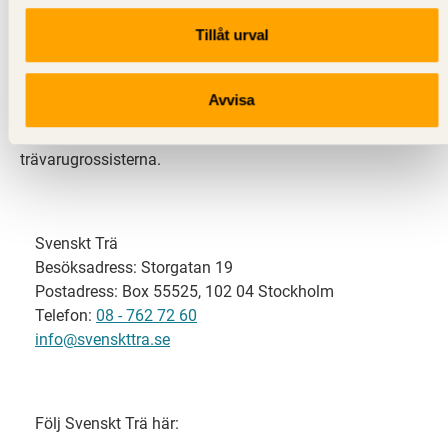
Tillåt urval
Svenskt Trä representerar svensk sågverksindustri
och är en del av branschorganisationen
Skogsindustrierna. Svenskt Trä företräder också
Avvisa
svensk limträ-, KL-trä- och förpackningsindustri samt
har ett nära samarbete med svensk bygghandel och
trävarugrossisterna.
Svenskt Trä
Besöksadress: Storgatan 19
Postadress: Box 55525, 102 04 Stockholm
Telefon:
08 - 762 72 60
info@svenskttra.se
Följ Svenskt Trä här: