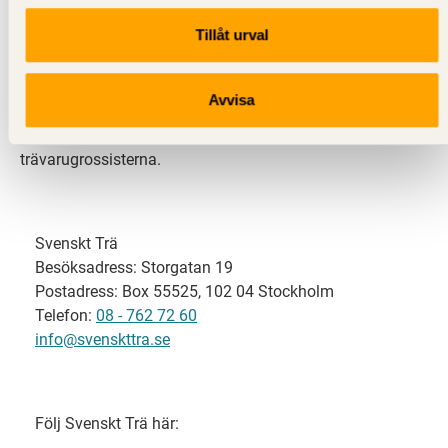
Tillåt urval
Svenskt Trä representerar svensk sågverksindustri
och är en del av branschorganisationen
Skogsindustrierna. Svenskt Trä företräder också
Avvisa
svensk limträ-, KL-trä- och förpackningsindustri samt
har ett nära samarbete med svensk bygghandel och
trävarugrossisterna.
Svenskt Trä
Besöksadress: Storgatan 19
Postadress: Box 55525, 102 04 Stockholm
Telefon:
08 - 762 72 60
info@svenskttra.se
Följ Svenskt Trä här: