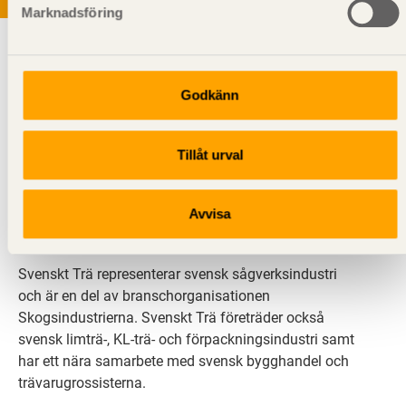
Marknadsföring
Godkänn
Tillåt urval
Svenskt Trä sprider kunskap om trä, träprodukter och
träbyggande för att främja ett hållbart samhälle och
en livskraftig sågverksnäring. Det gör vi genom att
Avvisa
inspirera, utbilda och driva teknisk utveckling.
Svenskt Trä representerar svensk sågverksindustri
och är en del av branschorganisationen
Skogsindustrierna. Svenskt Trä företräder också
svensk limträ-, KL-trä- och förpackningsindustri samt
har ett nära samarbete med svensk bygghandel och
trävarugrossisterna.