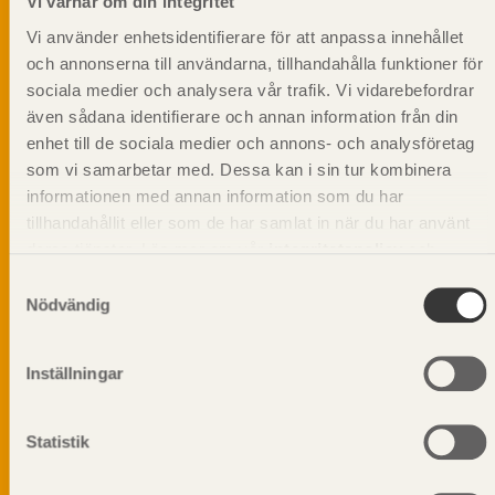
Vi värnar om din integritet
Vi använder enhetsidentifierare för att anpassa innehållet
och annonserna till användarna, tillhandahålla funktioner för
sociala medier och analysera vår trafik. Vi vidarebefordrar
även sådana identifierare och annan information från din
enhet till de sociala medier och annons- och analysföretag
som vi samarbetar med. Dessa kan i sin tur kombinera
informationen med annan information som du har
tillhandahållit eller som de har samlat in när du har använt
deras tjänster. Läs mer om vår
integritetspolicy
och
kakpolicy
.
Samtyckesval
Nödvändig
Vi värnar om personlig integritet vilket innebär att dina
Inställningar
personuppgifter alltid hanteras på ett ansvarsfullt sätt.
Genom att klicka på skicka lämnar du ditt samtycke.
Läs vår
integritetspolicy.
Statistik