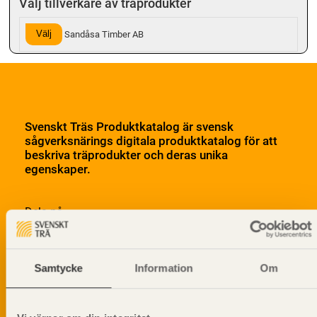
Välj tillverkare av träprodukter
Välj
Sandåsa Timber AB
Svenskt Träs Produktkatalog är svensk
sågverksnärings digitala produktkatalog för att
beskriva träprodukter och deras unika
egenskaper.
Dela på
Samtycke
Information
Om
Prenumerera på Svenskt Träs
informationsutskick!