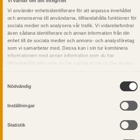
Vi värnar om din integritet
Vi använder enhetsidentifierare för att anpassa innehållet
och annonserna till användarna, tillhandahålla funktioner för
sociala medier och analysera vår trafik. Vi vidarebefordrar
även sådana identifierare och annan information från din
enhet till de sociala medier och annons- och analysföretag
som vi samarbetar med. Dessa kan i sin tur kombinera
informationen med annan information som du har
tillhandahållit eller som de har samlat in när du har använt
deras tjänster. Läs mer om vår
integritetspolicy
och
kakpolicy
.
Samtyckesval
Nödvändig
Vi värnar om personlig integritet vilket innebär att dina
Inställningar
personuppgifter alltid hanteras på ett ansvarsfullt sätt.
Genom att klicka på skicka lämnar du ditt samtycke.
Läs vår
integritetspolicy.
Statistik