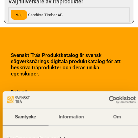
Välj tillverkare av träprodukter
Välj
Sandåsa Timber AB
Svenskt Träs Produktkatalog är svensk
sågverksnärings digitala produktkatalog för att
beskriva träprodukter och deras unika
egenskaper.
Dela på
Samtycke
Information
Om
Prenumerera på Svenskt Träs
informationsutskick!