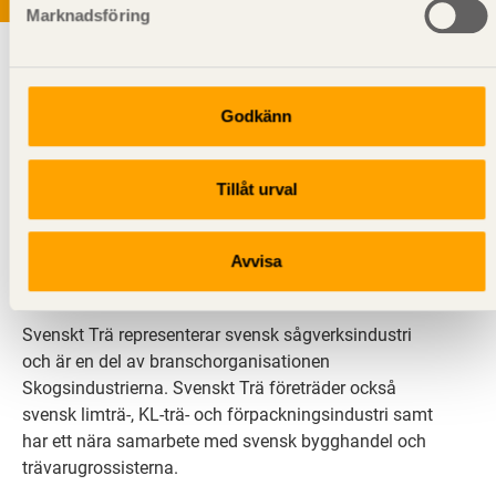
Marknadsföring
Godkänn
Tillåt urval
Svenskt Trä sprider kunskap om trä, träprodukter och
träbyggande för att främja ett hållbart samhälle och
en livskraftig sågverksnäring. Det gör vi genom att
Avvisa
inspirera, utbilda och driva teknisk utveckling.
Svenskt Trä representerar svensk sågverksindustri
och är en del av branschorganisationen
Skogsindustrierna. Svenskt Trä företräder också
svensk limträ-, KL-trä- och förpackningsindustri samt
har ett nära samarbete med svensk bygghandel och
trävarugrossisterna.