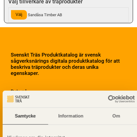
Välj tillverkare av träprodukter
Välj
Sandåsa Timber AB
Svenskt Träs Produktkatalog är svensk
sågverksnärings digitala produktkatalog för att
beskriva träprodukter och deras unika
egenskaper.
Dela på
Samtycke
Information
Om
Prenumerera på Svenskt Träs
informationsutskick!