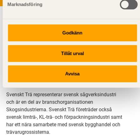
Marknadsföring
Godkänn
Tillåt urval
Svenskt Trä sprider kunskap om trä, träprodukter och
träbyggande för att främja ett hållbart samhälle och
en livskraftig sågverksnäring. Det gör vi genom att
Avvisa
inspirera, utbilda och driva teknisk utveckling.
Svenskt Trä representerar svensk sågverksindustri
och är en del av branschorganisationen
Skogsindustrierna. Svenskt Trä företräder också
svensk limträ-, KL-trä- och förpackningsindustri samt
har ett nära samarbete med svensk bygghandel och
trävarugrossisterna.