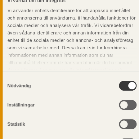
Vi värnar om din integritet
Vi använder enhetsidentifierare för att anpassa innehållet
och annonserna till användarna, tillhandahålla funktioner för
sociala medier och analysera vår trafik. Vi vidarebefordrar
även sådana identifierare och annan information från din
enhet till de sociala medier och annons- och analysföretag
som vi samarbetar med. Dessa kan i sin tur kombinera
informationen med annan information som du har
tillhandahållit eller som de har samlat in när du har använt
deras tjänster. Läs mer om vår
integritetspolicy
och
kakpolicy
.
Samtyckesval
Nödvändig
Vi värnar om personlig integritet vilket innebär att dina
Inställningar
personuppgifter alltid hanteras på ett ansvarsfullt sätt.
Genom att klicka på skicka lämnar du ditt samtycke.
Läs vår
integritetspolicy.
Statistik