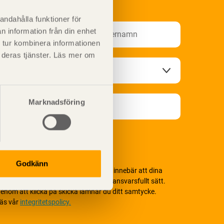
nformationsutskick!
andahålla funktioner för
n information från din enhet
 tur kombinera informationen
t deras tjänster. Läs mer om
Marknadsföring
Godkänn
i värnar om personlig integritet vilket innebär att dina
ersonuppgifter alltid hanteras på ett ansvarsfullt sätt.
enom att klicka på skicka lämnar du ditt samtycke.
äs vår
integritetspolicy.