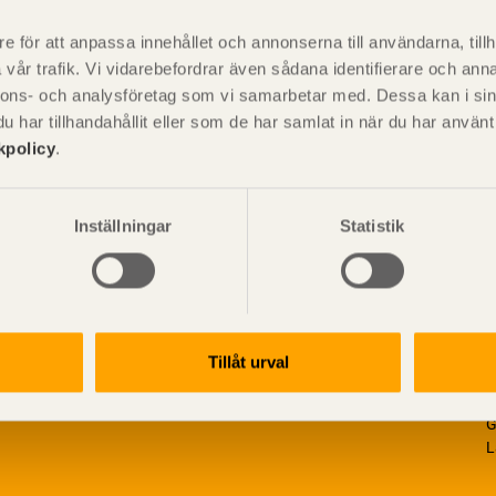
är svensk sågverksnärings
i
t beskriva träprodukter och deras
e för att anpassa innehållet och annonserna till användarna, tillh
vår trafik. Vi vidarebefordrar även sådana identifierare och anna
nnons- och analysföretag som vi samarbetar med. Dessa kan i sin
har tillhandahållit eller som de har samlat in när du har använ
kpolicy
.
Inställningar
Statistik
Tillåt urval
V
p
G
L