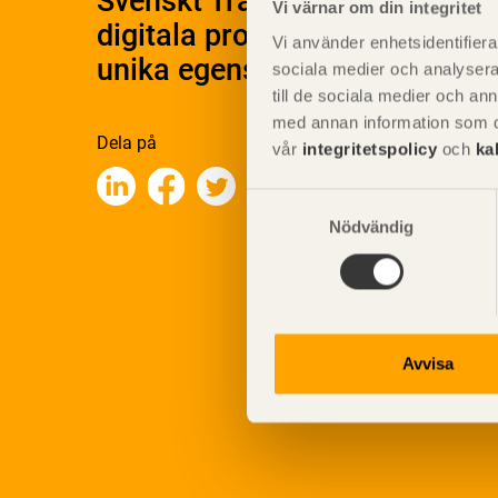
Svenskt Träs Produktkatalog 
Vi värnar om din integritet
digitala produktkatalog för at
Vi använder enhetsidentifierar
unika egenskaper.
sociala medier och analysera 
till de sociala medier och a
med annan information som du 
Dela på
vår
integritetspolicy
och
ka
Samtyckesval
Nödvändig
Avvisa