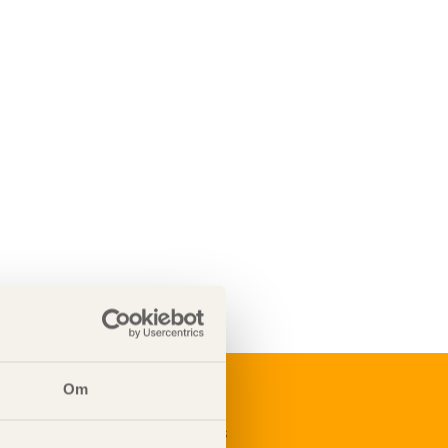
Om
renumerera på Svenskt Träs