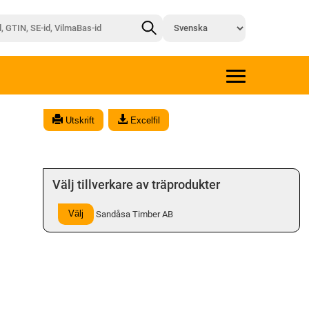
Utskrift
Excelfil
Välj tillverkare av träprodukter
Välj
Sandåsa Timber AB