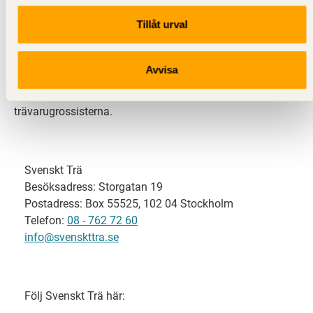
Tillåt urval
Svenskt Trä representerar svensk sågverksindustri
och är en del av branschorganisationen
Skogsindustrierna. Svenskt Trä företräder också
Avvisa
svensk limträ-, KL-trä- och förpackningsindustri samt
har ett nära samarbete med svensk bygghandel och
trävarugrossisterna.
Svenskt Trä
Besöksadress: Storgatan 19
Postadress: Box 55525, 102 04 Stockholm
Telefon:
08 - 762 72 60
info@svenskttra.se
Följ Svenskt Trä här: