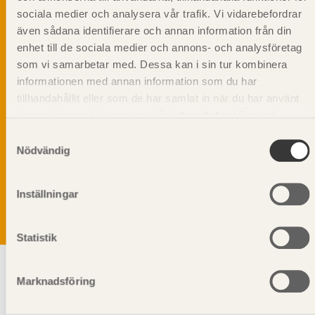
sociala medier och analysera vår trafik. Vi vidarebefordrar
även sådana identifierare och annan information från din
enhet till de sociala medier och annons- och analysföretag
som vi samarbetar med. Dessa kan i sin tur kombinera
informationen med annan information som du har
tillhandahållit eller som de har samlat in när du har använt
deras tjänster. Läs mer om vår
integritetspolicy
och
kakpolicy
.
Samtyckesval
Vi värnar om personlig integritet vilket innebär att dina
Nödvändig
personuppgifter alltid hanteras på ett ansvarsfullt sätt.
Genom att klicka på skicka lämnar du ditt samtycke.
Läs vår
integritetspolicy.
Inställningar
Statistik
Marknadsföring