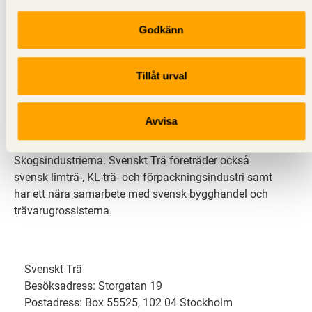
Godkänn
Svenskt Trä sprider kunskap om trä, träprodukter och
träbyggande för att främja ett hållbart samhälle och
Tillåt urval
en livskraftig sågverksnäring. Det gör vi genom att
inspirera, utbilda och driva teknisk utveckling.
Avvisa
Svenskt Trä representerar svensk sågverksindustri
och är en del av branschorganisationen
Skogsindustrierna. Svenskt Trä företräder också
svensk limträ-, KL-trä- och förpackningsindustri samt
har ett nära samarbete med svensk bygghandel och
trävarugrossisterna.
Svenskt Trä
Besöksadress: Storgatan 19
Postadress: Box 55525, 102 04 Stockholm