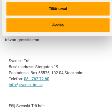
Tillåt urval
Svenskt Trä representerar svensk sågverksindustri
och är en del av branschorganisationen
Skogsindustrierna. Svenskt Trä företräder också
Avvisa
svensk limträ-, KL-trä- och förpackningsindustri samt
har ett nära samarbete med svensk bygghandel och
trävarugrossisterna.
Svenskt Trä
Besöksadress: Storgatan 19
Postadress: Box 55525, 102 04 Stockholm
Telefon:
08 - 762 72 60
info@svenskttra.se
Följ Svenskt Trä här: