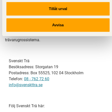
Tillåt urval
Svenskt Trä representerar svensk sågverksindustri
och är en del av branschorganisationen
Skogsindustrierna. Svenskt Trä företräder också
Avvisa
svensk limträ-, KL-trä- och förpackningsindustri samt
har ett nära samarbete med svensk bygghandel och
trävarugrossisterna.
Svenskt Trä
Besöksadress: Storgatan 19
Postadress: Box 55525, 102 04 Stockholm
Telefon:
08 - 762 72 60
info@svenskttra.se
Följ Svenskt Trä här: