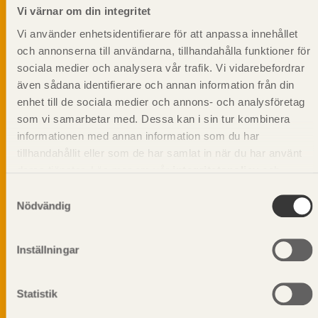
informationsutskick!
Vi värnar om din integritet
Vi använder enhetsidentifierare för att anpassa innehållet
och annonserna till användarna, tillhandahålla funktioner för
sociala medier och analysera vår trafik. Vi vidarebefordrar
även sådana identifierare och annan information från din
enhet till de sociala medier och annons- och analysföretag
som vi samarbetar med. Dessa kan i sin tur kombinera
informationen med annan information som du har
tillhandahållit eller som de har samlat in när du har använt
deras tjänster. Läs mer om vår
integritetspolicy
och
kakpolicy
.
Samtyckesval
Nödvändig
Vi värnar om personlig integritet vilket innebär att dina
Inställningar
personuppgifter alltid hanteras på ett ansvarsfullt sätt.
Genom att klicka på skicka lämnar du ditt samtycke.
Statistik
Läs vår
integritetspolicy.