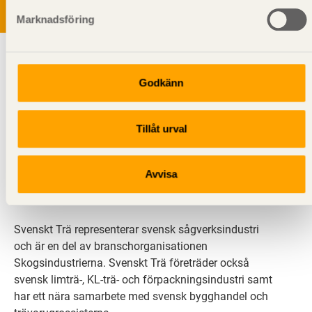
Marknadsföring
Godkänn
Tillåt urval
Svenskt Trä sprider kunskap om trä, träprodukter och
träbyggande för att främja ett hållbart samhälle och
Avvisa
en livskraftig sågverksnäring. Det gör vi genom att
inspirera, utbilda och driva teknisk utveckling.
Svenskt Trä representerar svensk sågverksindustri
och är en del av branschorganisationen
Skogsindustrierna. Svenskt Trä företräder också
svensk limträ-, KL-trä- och förpackningsindustri samt
har ett nära samarbete med svensk bygghandel och