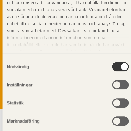
och annonserna till användarna, tillhandahålla funktioner för
sociala medier och analysera vår trafik. Vi vidarebefordrar
även sådana identifierare och annan information från din
enhet till de sociala medier och annons- och analysföretag
som vi samarbetar med. Dessa kan i sin tur kombinera
informationen med annan information som du har
tillhandahållit eller som de har samlat in när du har använt
deras tjänster. Läs mer om vår
integritetspolicy
och
kakpolicy
.
Samtyckesval
Nödvändig
Vi värnar om personlig integritet vilket innebär att dina
personuppgifter alltid hanteras på ett ansvarsfullt sätt.
Genom att klicka på skicka lämnar du ditt samtycke.
Inställningar
Läs vår
integritetspolicy.
Statistik
Marknadsföring