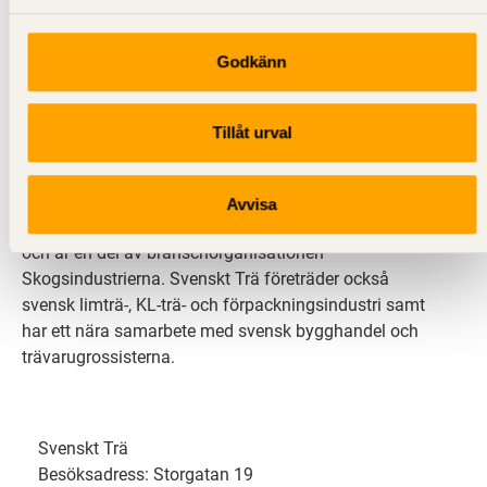
Godkänn
Svenskt Trä sprider kunskap om trä, träprodukter och
träbyggande för att främja ett hållbart samhälle och
Tillåt urval
en livskraftig sågverksnäring. Det gör vi genom att
inspirera, utbilda och driva teknisk utveckling.
Avvisa
Svenskt Trä representerar svensk sågverksindustri
och är en del av branschorganisationen
Skogsindustrierna. Svenskt Trä företräder också
svensk limträ-, KL-trä- och förpackningsindustri samt
har ett nära samarbete med svensk bygghandel och
trävarugrossisterna.
Svenskt Trä
Besöksadress: Storgatan 19