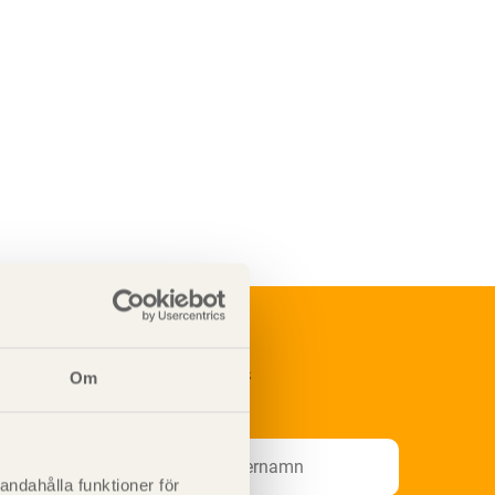
renumerera på Svenskt Träs
Om
nformationsutskick!
andahålla funktioner för