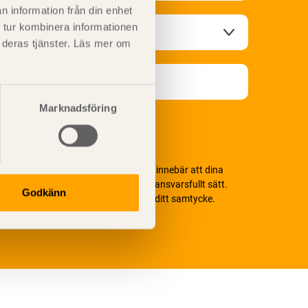
n information från din enhet
 tur kombinera informationen
t deras tjänster. Läs mer om
Marknadsföring
i värnar om personlig integritet vilket innebär att dina
ersonuppgifter alltid hanteras på ett ansvarsfullt sätt.
Godkänn
enom att klicka på skicka lämnar du ditt samtycke.
äs vår
integritetspolicy.