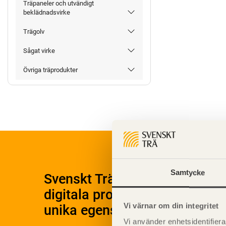
Träpaneler och utvändigt
beklädnadsvirke
Trägolv
Sågat virke
Övriga träprodukter
Samtycke
Svenskt Träs Produktkatalog 
digitala produktkatalog för at
Vi värnar om din integritet
unika egenskaper.
Vi använder enhetsidentifierar