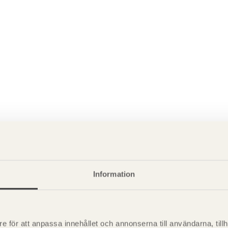
P
Information
är svensk sågverksnärings
i
t beskriva träprodukter och deras
e för att anpassa innehållet och annonserna till användarna, tillh