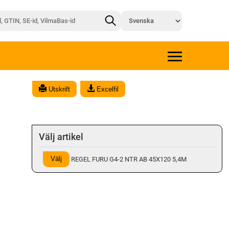
Utskrift
Excelfil
Välj artikel
Välj
REGEL FURU G4-2 NTR AB 45X120 5,4M