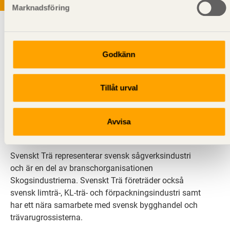
Marknadsföring
Godkänn
Tillåt urval
Svenskt Trä sprider kunskap om trä, träprodukter och
träbyggande för att främja ett hållbart samhälle och
en livskraftig sågverksnäring. Det gör vi genom att
Avvisa
inspirera, utbilda och driva teknisk utveckling.
Svenskt Trä representerar svensk sågverksindustri
och är en del av branschorganisationen
Skogsindustrierna. Svenskt Trä företräder också
svensk limträ-, KL-trä- och förpackningsindustri samt
har ett nära samarbete med svensk bygghandel och
trävarugrossisterna.