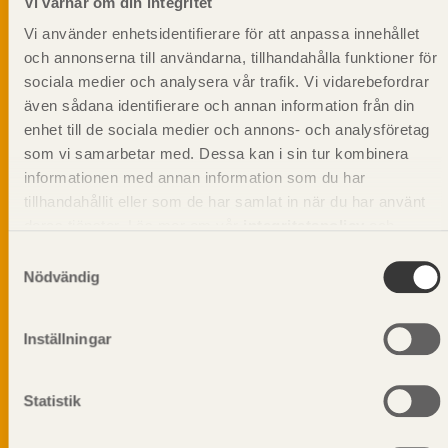
Vi värnar om din integritet
Vi använder enhetsidentifierare för att anpassa innehållet
och annonserna till användarna, tillhandahålla funktioner för
sociala medier och analysera vår trafik. Vi vidarebefordrar
även sådana identifierare och annan information från din
enhet till de sociala medier och annons- och analysföretag
som vi samarbetar med. Dessa kan i sin tur kombinera
informationen med annan information som du har
tillhandahållit eller som de har samlat in när du har använt
deras tjänster. Läs mer om vår
integritetspolicy
och
kakpolicy
.
Samtyckesval
Nödvändig
Vi värnar om personlig integritet vilket innebär att dina
Inställningar
personuppgifter alltid hanteras på ett ansvarsfullt sätt.
Genom att klicka på skicka lämnar du ditt samtycke.
Läs vår
integritetspolicy.
Statistik