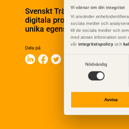
Vi värnar om din integritet
Svenskt Träs Produktkatalog 
Vi använder enhetsidentifierar
digitala produktkatalog för at
sociala medier och analysera 
unika egenskaper.
till de sociala medier och a
med annan information som du 
vår
integritetspolicy
och
ka
Dela på
Samtyckesval
Nödvändig
Avvisa