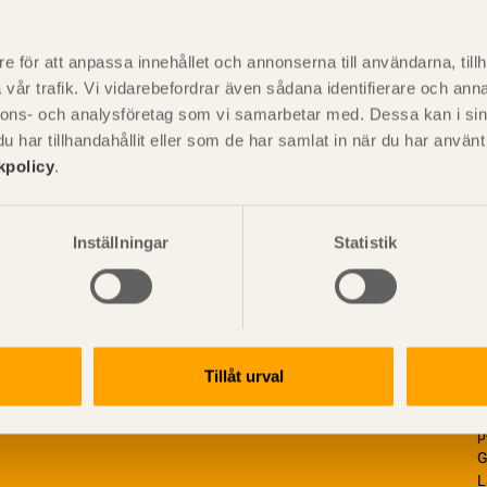
P
är svensk sågverksnärings
i
e för att anpassa innehållet och annonserna till användarna, tillh
t beskriva träprodukter och deras
vår trafik. Vi vidarebefordrar även sådana identifierare och anna
nnons- och analysföretag som vi samarbetar med. Dessa kan i sin
har tillhandahållit eller som de har samlat in när du har använ
kpolicy
.
Inställningar
Statistik
Tillåt urval
V
p
G
L