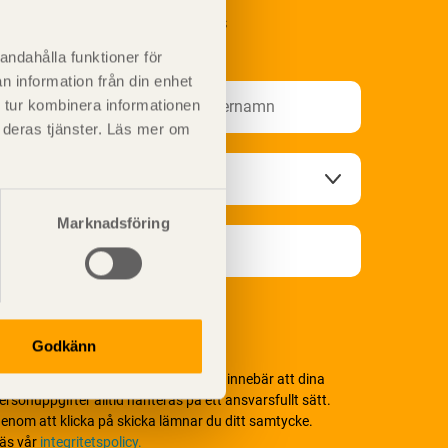
renumerera på Svenskt Träs
nformationsutskick!
andahålla funktioner för
n information från din enhet
 tur kombinera informationen
t deras tjänster. Läs mer om
Marknadsföring
Godkänn
i värnar om personlig integritet vilket innebär att dina
ersonuppgifter alltid hanteras på ett ansvarsfullt sätt.
enom att klicka på skicka lämnar du ditt samtycke.
äs vår
integritetspolicy.