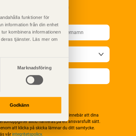
renumerera på Svenskt Träs
nformationsutskick!
andahålla funktioner för
n information från din enhet
 tur kombinera informationen
t deras tjänster. Läs mer om
Marknadsföring
Godkänn
i värnar om personlig integritet vilket innebär att dina
ersonuppgifter alltid hanteras på ett ansvarsfullt sätt.
enom att klicka på skicka lämnar du ditt samtycke.
äs vår
integritetspolicy.