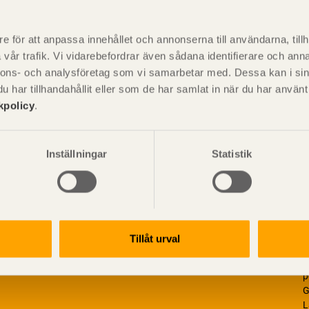
P
är svensk sågverksnärings
i
e för att anpassa innehållet och annonserna till användarna, tillh
t beskriva träprodukter och deras
vår trafik. Vi vidarebefordrar även sådana identifierare och anna
nnons- och analysföretag som vi samarbetar med. Dessa kan i sin
har tillhandahållit eller som de har samlat in när du har använ
kpolicy
.
Inställningar
Statistik
Tillåt urval
V
p
G
L