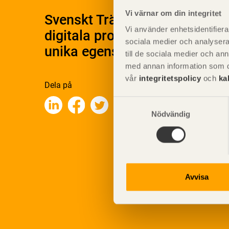
Vi värnar om din integritet
Svenskt Träs Produktkatalog 
Vi använder enhetsidentifierar
digitala produktkatalog för at
sociala medier och analysera 
unika egenskaper.
till de sociala medier och a
med annan information som du 
vår
integritetspolicy
och
ka
Dela på
Samtyckesval
Nödvändig
Avvisa