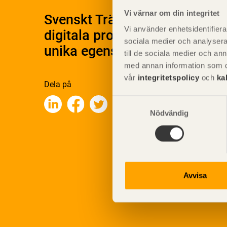
Vi värnar om din integritet
Svenskt Träs Produktkatalog 
Vi använder enhetsidentifierar
digitala produktkatalog för at
sociala medier och analysera 
unika egenskaper.
till de sociala medier och a
med annan information som du 
vår
integritetspolicy
och
ka
Dela på
Samtyckesval
Nödvändig
Avvisa