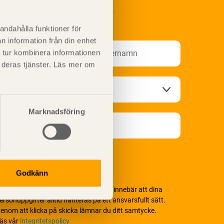
renumerera på Svenskt Träs
nformationsutskick!
andahålla funktioner för
n information från din enhet
 tur kombinera informationen
t deras tjänster. Läs mer om
Marknadsföring
Godkänn
i värnar om personlig integritet vilket innebär att dina
ersonuppgifter alltid hanteras på ett ansvarsfullt sätt.
enom att klicka på skicka lämnar du ditt samtycke.
äs vår
integritetspolicy.