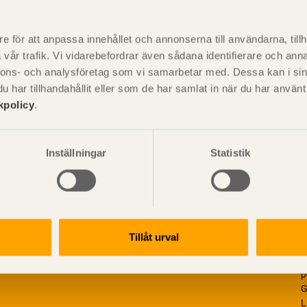
P
är svensk sågverksnärings
i
e för att anpassa innehållet och annonserna till användarna, tillh
t beskriva träprodukter och deras
vår trafik. Vi vidarebefordrar även sådana identifierare och anna
nnons- och analysföretag som vi samarbetar med. Dessa kan i sin
har tillhandahållit eller som de har samlat in när du har använ
kpolicy
.
Inställningar
Statistik
Tillåt urval
V
p
G
L