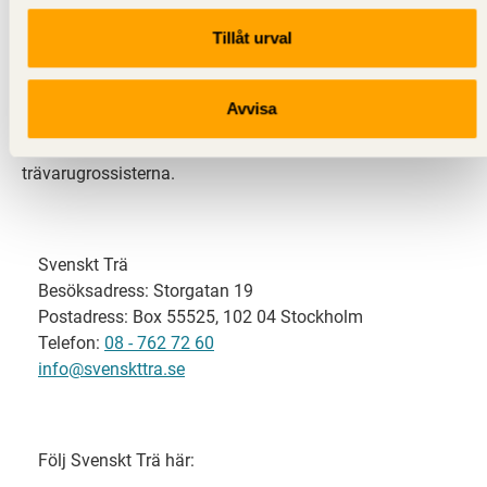
Tillåt urval
Svenskt Trä representerar svensk sågverksindustri
och är en del av branschorganisationen
Skogsindustrierna. Svenskt Trä företräder också
Avvisa
svensk limträ-, KL-trä- och förpackningsindustri samt
har ett nära samarbete med svensk bygghandel och
trävarugrossisterna.
Svenskt Trä
Besöksadress: Storgatan 19
Postadress: Box 55525, 102 04 Stockholm
Telefon:
08 - 762 72 60
info@svenskttra.se
Följ Svenskt Trä här: