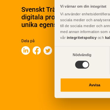
Vi värnar om din integritet
Svenskt Träs Produktkatalog 
Vi använder enhetsidentifierar
digitala produktkatalog för at
sociala medier och analysera 
unika egenskaper.
till de sociala medier och a
med annan information som du 
vår
integritetspolicy
och
ka
Dela på
Samtyckesval
Nödvändig
Avvisa