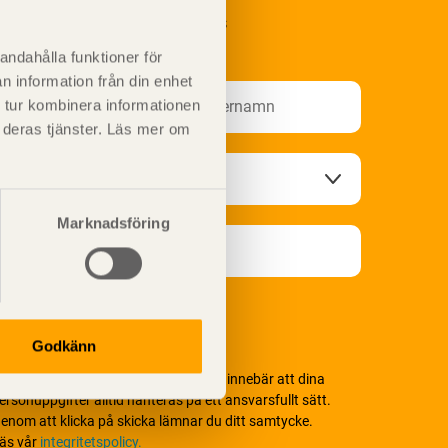
renumerera på Svenskt Träs
nformationsutskick!
andahålla funktioner för
n information från din enhet
 tur kombinera informationen
t deras tjänster. Läs mer om
Marknadsföring
Godkänn
i värnar om personlig integritet vilket innebär att dina
ersonuppgifter alltid hanteras på ett ansvarsfullt sätt.
enom att klicka på skicka lämnar du ditt samtycke.
äs vår
integritetspolicy.