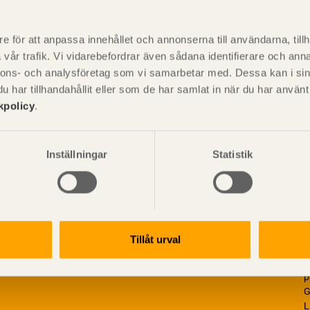
P
är svensk sågverksnärings
i
e för att anpassa innehållet och annonserna till användarna, tillh
t beskriva träprodukter och deras
vår trafik. Vi vidarebefordrar även sådana identifierare och anna
nnons- och analysföretag som vi samarbetar med. Dessa kan i sin
har tillhandahållit eller som de har samlat in när du har använ
kpolicy
.
Inställningar
Statistik
Tillåt urval
V
p
G
L