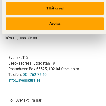
Tillåt urval
Svenskt Trä representerar svensk sågverksindustri
och är en del av branschorganisationen
Skogsindustrierna. Svenskt Trä företräder också
Avvisa
svensk limträ-, KL-trä- och förpackningsindustri samt
har ett nära samarbete med svensk bygghandel och
trävarugrossisterna.
Svenskt Trä
Besöksadress: Storgatan 19
Postadress: Box 55525, 102 04 Stockholm
Telefon:
08 - 762 72 60
info@svenskttra.se
Följ Svenskt Trä här: