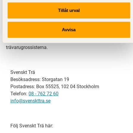
Tillåt urval
Svenskt Trä representerar svensk sågverksindustri
och är en del av branschorganisationen
Skogsindustrierna. Svenskt Trä företräder också
Avvisa
svensk limträ-, KL-trä- och förpackningsindustri samt
har ett nära samarbete med svensk bygghandel och
trävarugrossisterna.
Svenskt Trä
Besöksadress: Storgatan 19
Postadress: Box 55525, 102 04 Stockholm
Telefon:
08 - 762 72 60
info@svenskttra.se
Följ Svenskt Trä här: