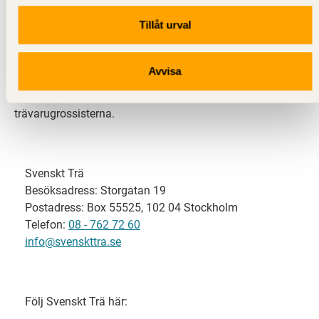
Tillåt urval
Svenskt Trä representerar svensk sågverksindustri
och är en del av branschorganisationen
Skogsindustrierna. Svenskt Trä företräder också
Avvisa
svensk limträ-, KL-trä- och förpackningsindustri samt
har ett nära samarbete med svensk bygghandel och
trävarugrossisterna.
Svenskt Trä
Besöksadress: Storgatan 19
Postadress: Box 55525, 102 04 Stockholm
Telefon:
08 - 762 72 60
info@svenskttra.se
Följ Svenskt Trä här: