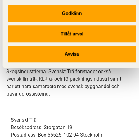
Godkänn
Svenskt Trä sprider kunskap om trä, träprodukter och
träbyggande för att främja ett hållbart samhälle och
Tillåt urval
en livskraftig sågverksnäring. Det gör vi genom att
inspirera, utbilda och driva teknisk utveckling.
Avvisa
Svenskt Trä representerar svensk sågverksindustri
och är en del av branschorganisationen
Skogsindustrierna. Svenskt Trä företräder också
svensk limträ-, KL-trä- och förpackningsindustri samt
har ett nära samarbete med svensk bygghandel och
trävarugrossisterna.
Svenskt Trä
Besöksadress: Storgatan 19
Postadress: Box 55525, 102 04 Stockholm