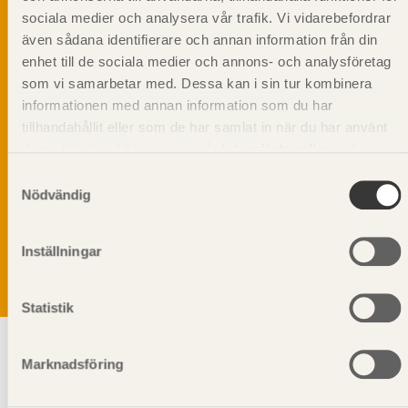
sociala medier och analysera vår trafik. Vi vidarebefordrar
även sådana identifierare och annan information från din
enhet till de sociala medier och annons- och analysföretag
som vi samarbetar med. Dessa kan i sin tur kombinera
informationen med annan information som du har
tillhandahållit eller som de har samlat in när du har använt
deras tjänster. Läs mer om vår
integritetspolicy
och
kakpolicy
.
Samtyckesval
Vi värnar om personlig integritet vilket innebär att dina
Nödvändig
personuppgifter alltid hanteras på ett ansvarsfullt sätt.
Genom att klicka på skicka lämnar du ditt samtycke.
Läs vår
integritetspolicy.
Inställningar
Statistik
Marknadsföring