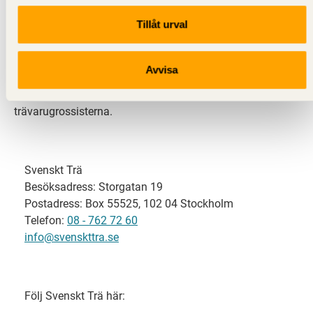
Tillåt urval
Svenskt Trä representerar svensk sågverksindustri
och är en del av branschorganisationen
Skogsindustrierna. Svenskt Trä företräder också
Avvisa
svensk limträ-, KL-trä- och förpackningsindustri samt
har ett nära samarbete med svensk bygghandel och
trävarugrossisterna.
Svenskt Trä
Besöksadress: Storgatan 19
Postadress: Box 55525, 102 04 Stockholm
Telefon:
08 - 762 72 60
info@svenskttra.se
Följ Svenskt Trä här: