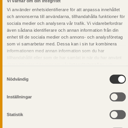
Vi värnar om din integritet
Vi använder enhetsidentifierare för att anpassa innehållet
och annonserna till användarna, tillhandahålla funktioner för
sociala medier och analysera vår trafik. Vi vidarebefordrar
även sådana identifierare och annan information från din
enhet till de sociala medier och annons- och analysföretag
som vi samarbetar med. Dessa kan i sin tur kombinera
informationen med annan information som du har
tillhandahållit eller som de har samlat in när du har använt
deras tjänster. Läs mer om vår
integritetspolicy
och
kakpolicy
.
Samtyckesval
Nödvändig
Vi värnar om personlig integritet vilket innebär att dina
Inställningar
personuppgifter alltid hanteras på ett ansvarsfullt sätt.
Genom att klicka på skicka lämnar du ditt samtycke.
Läs vår
integritetspolicy.
Statistik