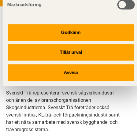
Marknadsföring
Godkänn
Tillåt urval
Svenskt Trä sprider kunskap om trä, träprodukter och
träbyggande för att främja ett hållbart samhälle och
en livskraftig sågverksnäring. Det gör vi genom att
Avvisa
inspirera, utbilda och driva teknisk utveckling.
Svenskt Trä representerar svensk sågverksindustri
och är en del av branschorganisationen
Skogsindustrierna. Svenskt Trä företräder också
svensk limträ-, KL-trä- och förpackningsindustri samt
har ett nära samarbete med svensk bygghandel och
trävarugrossisterna.