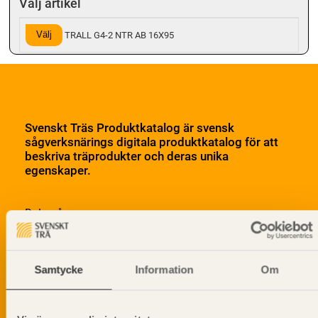
Välj artikel
Välj
TRALL G4-2 NTR AB 16X95
Svenskt Träs Produktkatalog är svensk
sågverksnärings digitala produktkatalog för att
beskriva träprodukter och deras unika
egenskaper.
Dela på
Samtycke
Information
Om
Prenumerera på Svenskt Träs
informationsutskick!