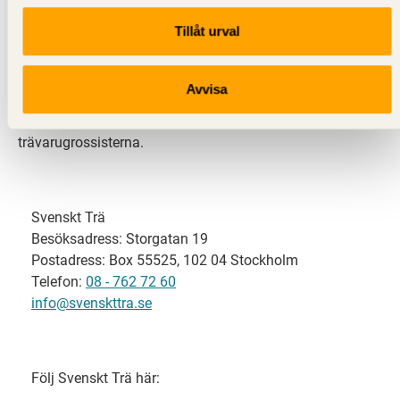
Tillåt urval
Svenskt Trä representerar svensk sågverksindustri
och är en del av branschorganisationen
Skogsindustrierna. Svenskt Trä företräder också
Avvisa
svensk limträ-, KL-trä- och förpackningsindustri samt
har ett nära samarbete med svensk bygghandel och
trävarugrossisterna.
Svenskt Trä
Besöksadress: Storgatan 19
Postadress: Box 55525, 102 04 Stockholm
Telefon:
08 - 762 72 60
info@svenskttra.se
Följ Svenskt Trä här: