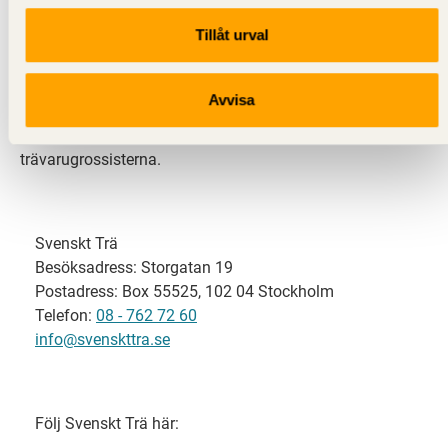
Tillåt urval
Svenskt Trä representerar svensk sågverksindustri
och är en del av branschorganisationen
Skogsindustrierna. Svenskt Trä företräder också
Avvisa
svensk limträ-, KL-trä- och förpackningsindustri samt
har ett nära samarbete med svensk bygghandel och
trävarugrossisterna.
Svenskt Trä
Besöksadress: Storgatan 19
Postadress: Box 55525, 102 04 Stockholm
Telefon:
08 - 762 72 60
info@svenskttra.se
Följ Svenskt Trä här: