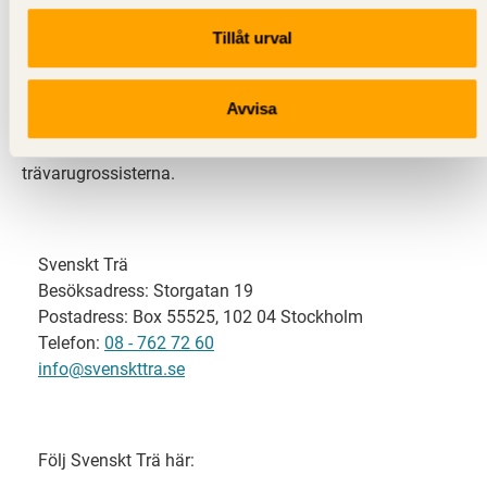
Tillåt urval
Svenskt Trä representerar svensk sågverksindustri
och är en del av branschorganisationen
Skogsindustrierna. Svenskt Trä företräder också
Avvisa
svensk limträ-, KL-trä- och förpackningsindustri samt
har ett nära samarbete med svensk bygghandel och
trävarugrossisterna.
Svenskt Trä
Besöksadress: Storgatan 19
Postadress: Box 55525, 102 04 Stockholm
Telefon:
08 - 762 72 60
info@svenskttra.se
Följ Svenskt Trä här: