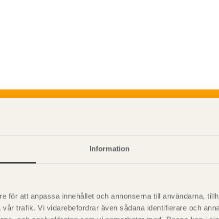
P
är svensk sågverksnärings
i
t beskriva träprodukter och deras
Information
e för att anpassa innehållet och annonserna till användarna, tillh
vår trafik. Vi vidarebefordrar även sådana identifierare och anna