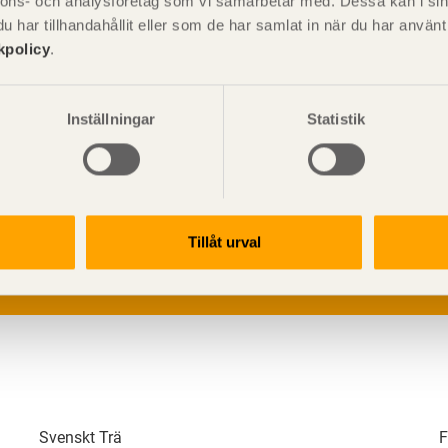
nnons- och analysföretag som vi samarbetar med. Dessa kan i sin
har tillhandahållit eller som de har samlat in när du har använ
kpolicy
.
Inställningar
Statistik
V
p
G
L
Tillåt urval
Svenskt Trä
F