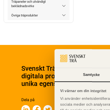
Träpaneler och utvändigt
beklädnadsvirke
Övriga träprodukter
Svenskt Träs Produktkatalog 
digitala produktkatalog för at
Samtycke
unika egenskaper.
Vi värnar om din integritet
Vi använder enhetsidentifierar
Dela på
sociala medier och analysera 