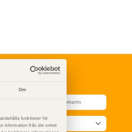
renumerera på Svenskt Träs
nformationsutskick!
Om
andahålla funktioner för
n information från din enhet