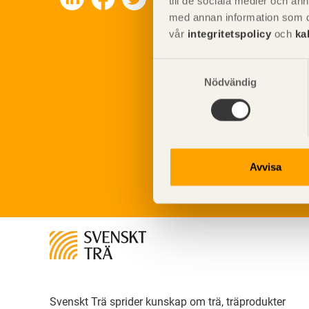
till de sociala medier och a
med annan information som du 
vår
integritetspolicy
och
ka
Samtyckesval
Nödvändig
Avvisa
Svenskt Trä sprider kunskap om trä, träprodukter