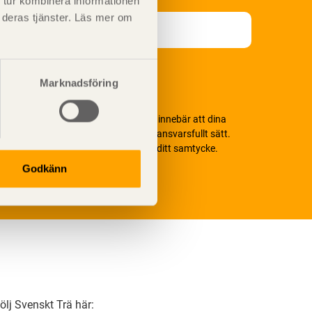
 tur kombinera informationen
t deras tjänster. Läs mer om
Marknadsföring
i värnar om personlig integritet vilket innebär att dina
ersonuppgifter alltid hanteras på ett ansvarsfullt sätt.
enom att klicka på skicka lämnar du ditt samtycke.
äs vår
integritetspolicy.
Godkänn
ölj Svenskt Trä här: